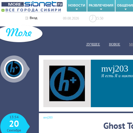
НОВОСТИ
РАЗВЛЕЧЕНИЯ
ОБЩЕНИ
Вход
09.08.2026
15:50
ЛУЧШЕЕ
НОВОЕ
М
mvj203
Я есть Я и никто
13:54
mvj203
20
Ghost T
Сентября