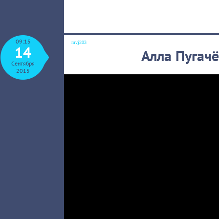
09:15
mvj203
14
Алла Пугачё
Сентября
2015