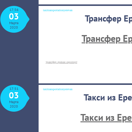
17:56
taxitransportationyerevan
03
Трансфер Е
Марта
2020
Трансфер Е
трансфер ереван аэропорт
17:51
taxitransportationyerevan
03
Такси из Ер
Марта
2020
Такси из Ер