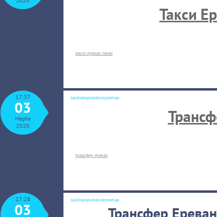
2020
Такси Е
такси ереван севан
17:37
taxitransportationyerevan
03
Трансф
Марта
2020
трансфер ереван
17:28
taxitransportationyerevan
03
Трансфер Ерева