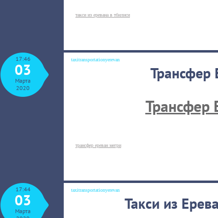
такси из еревана в тбилиси
17:46
taxitransportationyerevan
03
Трансфер 
Марта
2020
Трансфер 
трансфер ереван мегри
17:44
taxitransportationyerevan
03
Такси из Ерев
Марта