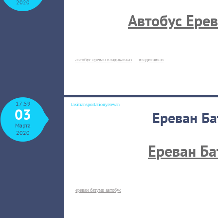
2020
Автобус Ере
автобус ереван владикавказ
владикавказ
17:59
taxitransportationyerevan
03
Ереван Ба
Марта
2020
Ереван Ба
ереван батуми автобус