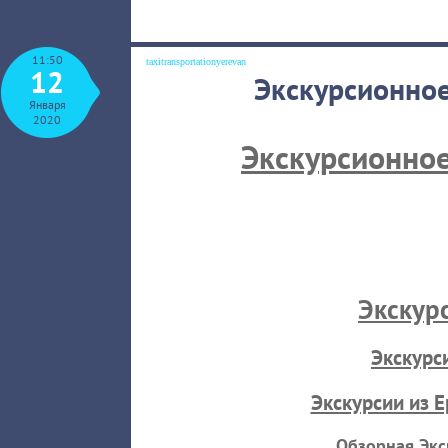
11:50
taxitransportationyerevan
12
Экскурсионное
Января
2020
Экскурсионное
Экскур
Экскурс
Экскурсии из 
Обзорная Экс