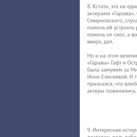
8. Кстати, это не ед
актерами «Гаража».
Смирновского, случа
помочь ей устроить 
помочь не смог, а в
вверх, дал.
Но и на этом везен
«Гаража» Гафт и Ост
была замужем за Ми
Инне Елисеевой. И т
признался, что влюб
актеры поженились.
9. Интересная исто
досталась роль лабо