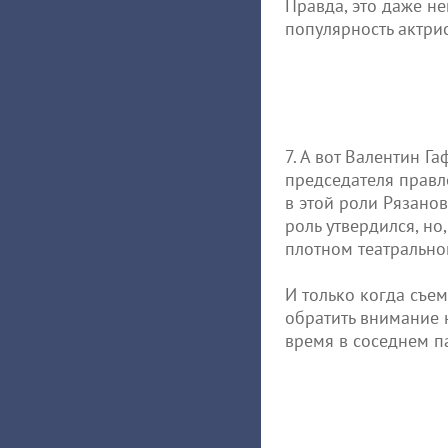
Правда, это даже н
популярность актрис
7. А вот Валентин Г
председателя правле
в этой роли Рязано
роль утвердился, но
плотном театрально
И только когда съе
обратить внимание н
время в соседнем п