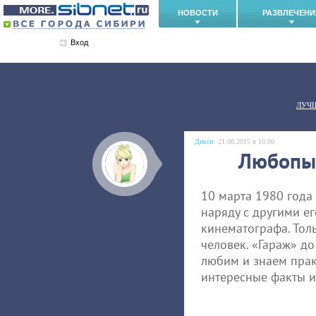
НОВОСТИ
РАЗВЛЕЧЕНИ
Вход
ЛУЧ
Дикси
21.08.2015 в 10:00
Любопыт
10 марта 1980 года
наряду с другими е
кинематографа. Тол
человек. «Гараж» до
любим и знаем прак
интересные факты и