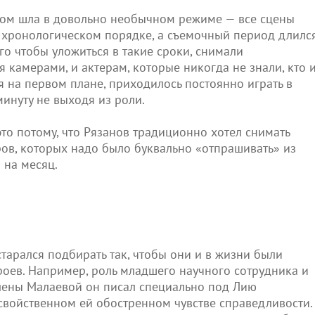
мом шла в довольно необычном режиме — все сцены
 хронологическом порядке, а съемочный период длилс
ого чтобы уложиться в такие сроки, снимали
 камерами, и актерам, которые никогда не знали, кто 
я на первом плане, приходилось постоянно играть в
минуту не выходя из роли.
это потому, что Рязанов традиционно хотел снимать
ров, которых надо было буквально «отпрашивать» из
 на месяц.
старался подбирать так, чтобы они и в жизни были
роев. Например, роль младшего научного сотрудника и
лены Малаевой он писал специально под Лию
 свойственном ей обостренном чувстве справедливости.