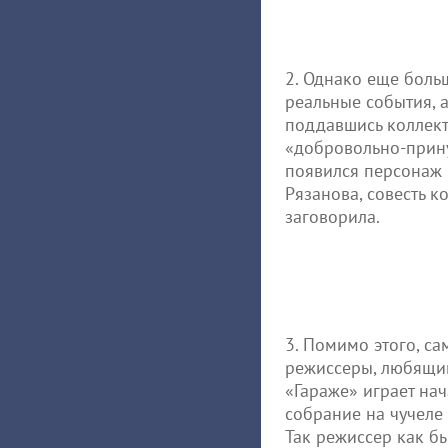
2. Однако еще боль
реальные события, 
поддавшись коллекти
«добровольно-прину
появился персонаж
Рязанова, совесть к
заговорила.
3. Помимо этого, са
режиссеры, любящий
«Гараже» играет на
собрание на чучеле 
Так режиссер как бы