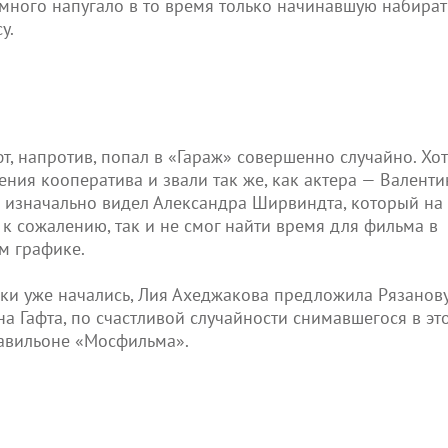
емного напугало в то время только начинавшую набират
у.
афт, напротив, попал в «Гараж» совершенно случайно. Хо
ния кооператива и звали так же, как актера — Валенти
в изначально видел Александра Ширвиндта, который на
, к сожалению, так и не смог найти время для фильма в
м графике.
мки уже начались, Лия Ахеджакова предложила Рязанов
а Гафта, по счастливой случайности снимавшегося в эт
авильоне «Мосфильма».