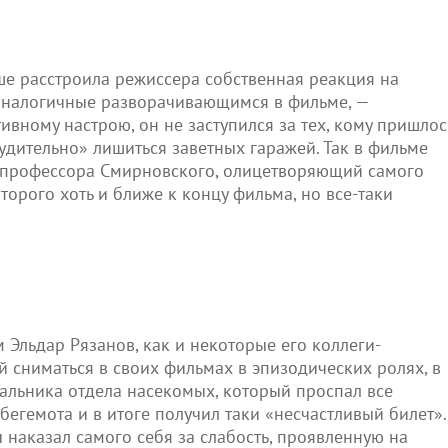
ше расстроила режиссера собственная реакция на
аналогичные разворачивающимся в фильме, —
вному настрою, он не заступился за тех, кому пришлос
дительно» лишиться заветных гаражей. Так в фильме
 профессора Смирновского, олицетворяющий самого
оторого хоть и ближе к концу фильма, но все-таки
м Эльдар Рязанов, как и некоторые его коллеги-
 сниматься в своих фильмах в эпизодических ролях, в
чальника отдела насекомых, который проспал все
бегемота и в итоге получил таки «несчастливый билет».
 наказал самого себя за слабость, проявленную на