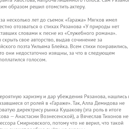
ким образом решил отомстить актеру.
 за несколько лет до съемок «Гаража» Мягков имел
естно отозваться о стихах Рязанова «У природы нет
тавших словами к песне из «Служебного романа».
 скрыть свое авторство, выдав сочинение за
йского поэта Уильяма Блейка. Всем стихи понравились,
что они недостаточно изящны, за что в следующем
поплатился голосом.
вероятную харизму и дар убеждения Рязанова, нашлись 
азавшиеся от ролей в «Гараже». Так, Алла Демидова не
оватую директрису рынка Кушакову (эта роль в итоге
ова — Анастасии Вознесенской), а Вячеслав Тихонов не
ессора Смирновского, потому что не верил, что такой