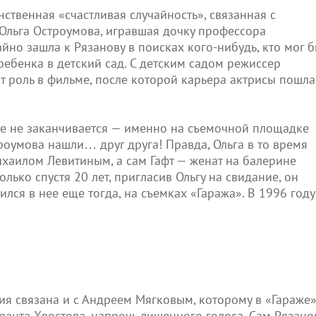
инственная «счастливая случайность», связанная с
 Ольга Остроумова, игравшая дочку профессора
йно зашла к Рязанову в поисках кого-нибудь, кто мог 
ребенка в детский сад. С детским садом режиссер
от роль в фильме, после которой карьера актрисы пошла
ие не заканчивается — именно на съемочной площадке
роумова нашли… друг друга! Правда, Ольга в то время
хаилом Левитиным, а сам Гафт — женат на балерине
олько спустя 20 лет, пригласив Ольгу на свидание, он
ился в нее еще тогда, на съемках «Гаража». В 1996 году
рия связана и с Андреем Мягковым, которому в «Гараже
ранта Хвостова, напрочь лишенного голоса. Сам Рязано