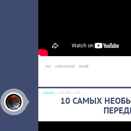
wow
world of warcraft
косплей
Grandolist
15.09.2016 в 14:36
10 САМЫХ НЕОБ
ПЕРЕД