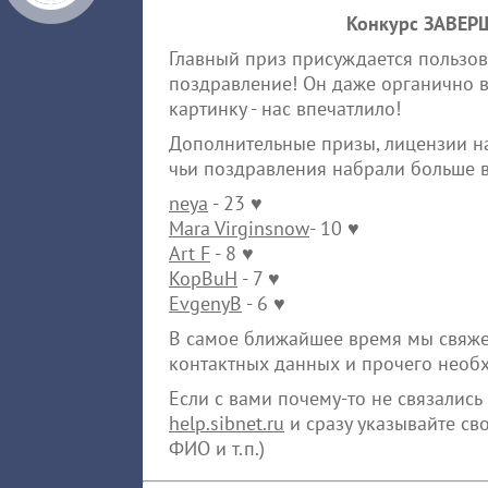
Конкурс ЗАВЕРШ
Главный приз присуждается пользо
поздравление! Он даже органично в
картинку - нас впечатлило!
Дополнительные призы, лицензии 
чьи поздравления набрали больше в
neya
- 23 ♥
Mara Virginsnow
- 10 ♥
Art F
- 8 ♥
KopBuH
- 7 ♥
EvgenyB
- 6 ♥
В самое ближайшее время мы свяже
контактных данных и прочего необ
Если с вами почему-то не связалис
help.sibnet.ru
и сразу указывайте сво
ФИО и т.п.)