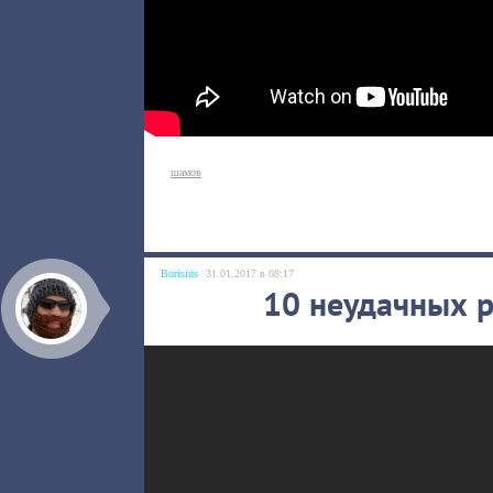
шамов
Borisius
31.01.2017 в 08:17
10 неудачных 