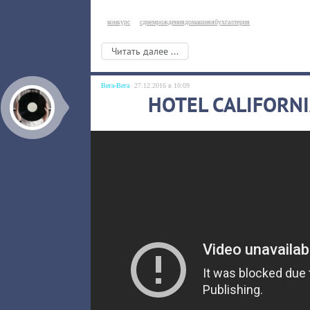
конкурс
cднемрождениядомашняябухгалтерия
Читать далее ...
Вега-Вега
27.12.2016 в 10:09
HOTEL CALIFORNIA