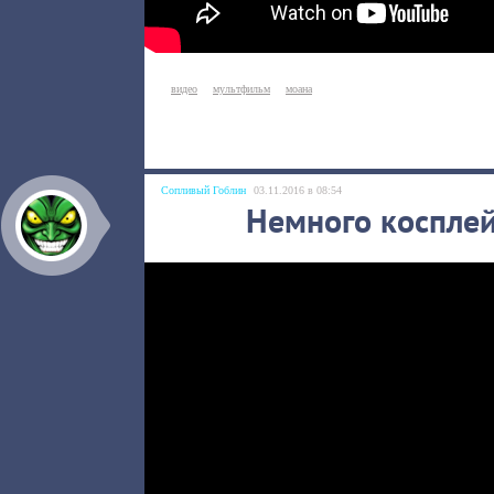
видео
мультфильм
моана
Сопливый Гоблин
03.11.2016 в 08:54
Немного коспле