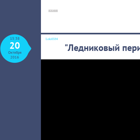
япония
15:38
Loki0594
20
"Ледниковый пери
Октября
2016