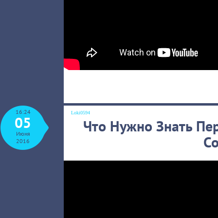
16:24
Loki0594
05
Что Нужно Знать Пе
Июня
С
2016