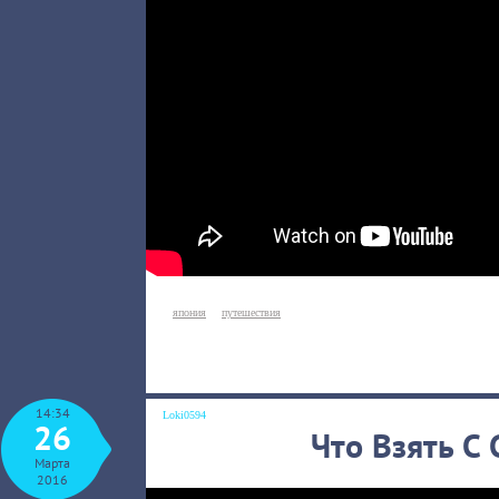
япония
путешествия
14:34
Loki0594
26
Что Взять С
Марта
2016