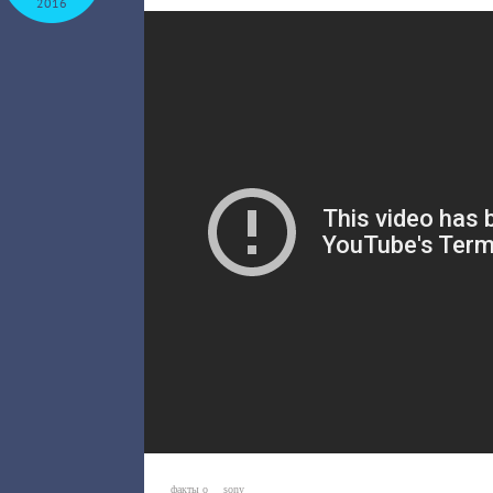
2016
факты о
sony