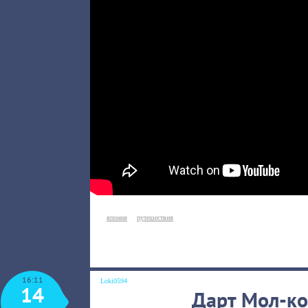
япония
путешествия
16:11
Loki0594
14
Дарт Мол-к