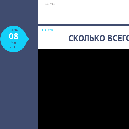
star wars
18:40
Loki0594
08
СКОЛЬКО ВСЕГ
Мая
2016