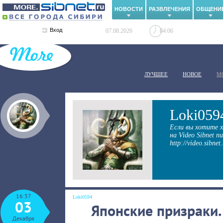
НОВОСТИ
РАЗВЛЕЧЕНИЯ
ОБЩЕНИ
Вход
07.08.2026
04:06
ЛУЧШЕЕ
НОВОЕ
М
Loki059
Если вы хотите х
на Video Sibnet 
http://video.sibnet
16:37
Loki0594
03
Японские призраки.
Декабря