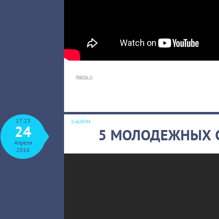
факты о
17:23
Loki0594
24
5 МОЛОДЕЖНЫХ 
Апреля
2016