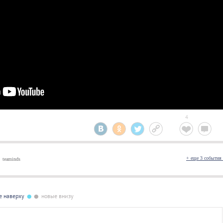
4
+ еще 3 событи
teaminds
•
•
е наверху
новые внизу