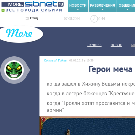
НОВОСТИ
РАЗВЛЕЧЕНИЯ
ОБЩЕНИ
Вход
07.08.2026
05:44
ЛУЧШЕЕ
НОВОЕ
М
Сопливый Гоблин
09.09.2016 в 10:39
Герои меча и
когда зашел в Хижину Ведьмы некр
когда в легере беженцев "Крестьян
когда "Тролли хотят прославится и 
армии"