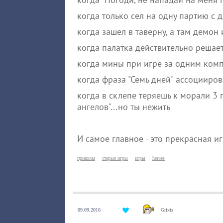
когда только сел на одну партию с
когда зашел в таверну, а там демон
когда палатка действительно решае
когда мины при игре за одним ком
когда фраза "Семь дней" ассоцииро
когда в склепе теряешь к морали 3 
ангелов"...но ты нежить
И самое главное - это прекрасная иг
приколы
старые игры
игры
heroes
09.09.2016
Grixis