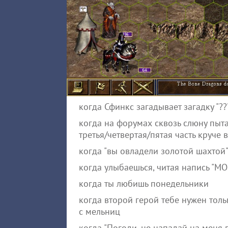
когда Сфинкс загадывает загадку "???
когда на форумах сквозь слюну пыта
третья/четвертая/пятая часть круче 
когда "вы овладели золотой шахтой
когда улыбаешься, читая напись "
когда ты любишь понедельники
когда второй герой тебе нужен толь
с мельниц
когда "Погоди, не нападай на меня 