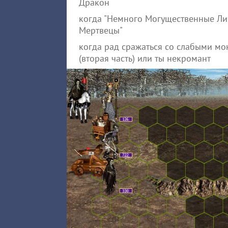
Дракон
когда "Немного Могущественные Лич
Мертвецы"
когда рад сражаться со слабыми мон
(вторая часть) или ты некромант