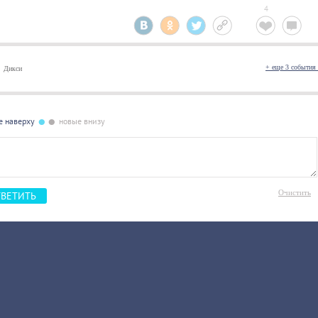
4
+ еще 3 событи
Дикси
•
•
е наверху
новые внизу
Очистить