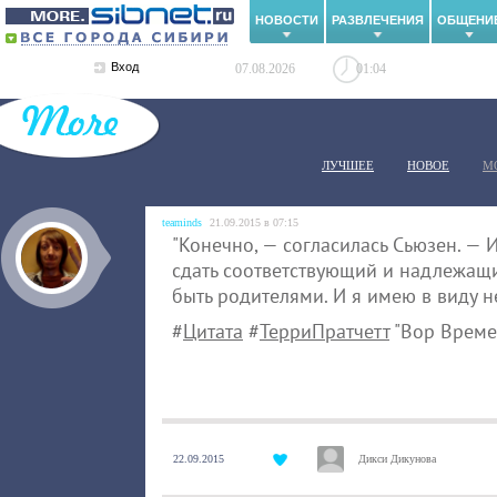
НОВОСТИ
РАЗВЛЕЧЕНИЯ
ОБЩЕНИ
Вход
07.08.2026
01:04
ЛУЧШЕЕ
НОВОЕ
М
teaminds
21.09.2015 в 07:15
"Конечно, — согласилась Сьюзен. — 
сдать соответствующий и надлежащи
быть родителями. И я имею в виду н
#
Цитата
#
ТерриПратчетт
"Вор Време
22.09.2015
Дикси Дикунова